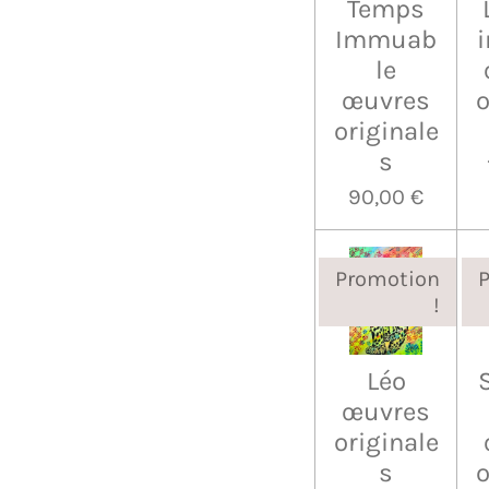
Temps
Immuab
i
le
œuvres
o
originale
s
90,00 €
Promotion
!
Léo
œuvres
originale
s
o