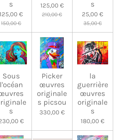
s
s
125,00 €
125,00 €
25,00 €
210,00 €
150,00 €
35,00 €
Sous
Picker
la
l'océan
œuvres
guerrière
œuvres
originale
œuvres
riginale
s picsou
originale
s
s
330,00 €
230,00 €
180,00 €