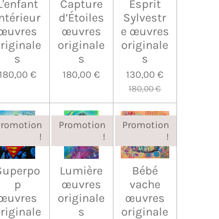
L'enfant
Capture
Esprit
ntérieur
d’Étoiles
Sylvestr
œuvres
œuvres
e œuvres
riginale
originale
originale
s
s
s
180,00 €
180,00 €
130,00 €
180,00 €
Promotion
Promotion
Promotion
!
!
!
Superpo
Lumière
Bébé
p
œuvres
vache
œuvres
originale
œuvres
riginale
s
originale