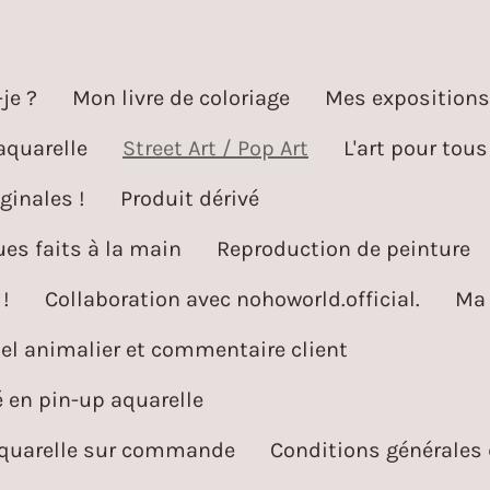
je ?
Mon livre de coloriage
Mes expositions
aquarelle
Street Art / Pop Art
L'art pour tous
ginales !
Produit dérivé
es faits à la main
Reproduction de peinture
!
Collaboration avec nohoworld.official.
Ma 
l animalier et commentaire client
é en pin-up aquarelle
aquarelle sur commande
Conditions générales 