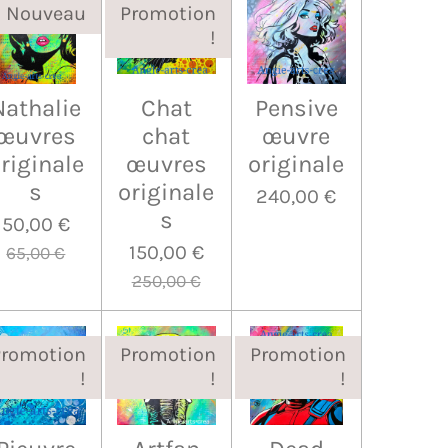
Nouveau
Promotion
!
Nathalie
Chat
Pensive
œuvres
chat
œuvre
riginale
œuvres
originale
s
originale
240,00 €
s
50,00 €
150,00 €
65,00 €
250,00 €
Promotion
Promotion
Promotion
!
!
!