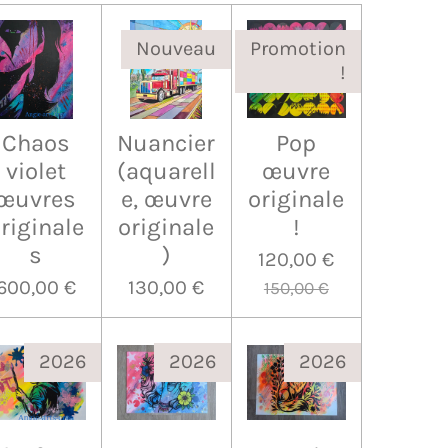
Nouveau
Promotion
!
Chaos
Nuancier
Pop
violet
(aquarell
œuvre
œuvres
e, œuvre
originale
riginale
originale
!
s
)
120,00 €
600,00 €
130,00 €
150,00 €
2026
2026
2026