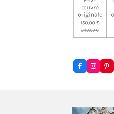
Rêve
œuvre
originale
o
150,00 €
240,00 €
F
I
P
a
n
i
c
s
n
e
t
t
b
a
e
o
g
r
o
r
e
k
a
s