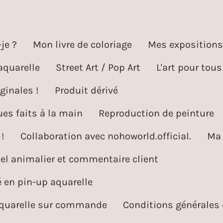
je ?
Mon livre de coloriage
Mes expositions
aquarelle
Street Art / Pop Art
L'art pour tous
ginales !
Produit dérivé
es faits à la main
Reproduction de peinture
!
Collaboration avec nohoworld.official.
Ma 
l animalier et commentaire client
é en pin-up aquarelle
aquarelle sur commande
Conditions générales 