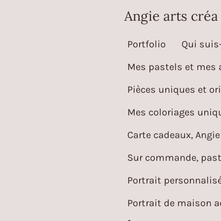
Passer
Angie arts créa
au
Portfolio
Qui suis-
contenu
principal
Mes pastels et mes 
Pièces uniques et ori
Mes coloriages uniqu
Carte cadeaux, Angie 
Sur commande, paste
Portrait personnalis
Portrait de maison 