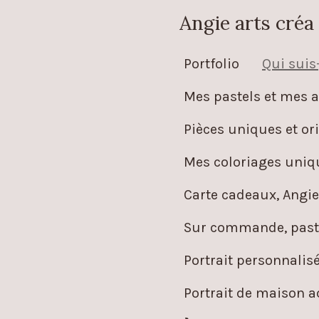
Passer
Angie arts créa
au
Portfolio
Qui suis-
contenu
principal
Mes pastels et mes a
Pièces uniques et ori
Mes coloriages uniqu
Carte cadeaux, Angie
Sur commande, paste
Portrait personnalis
Portrait de maison 