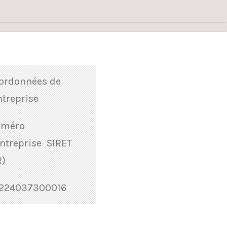
ordonnées de
ntreprise
méro
entreprise SIRET
R)
224037300016