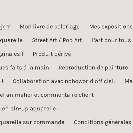
je ?
Mon livre de coloriage
Mes expositions
quarelle
Street Art / Pop Art
L'art pour tous
ginales !
Produit dérivé
es faits à la main
Reproduction de peinture
 !
Collaboration avec nohoworld.official.
Ma
l animalier et commentaire client
é en pin-up aquarelle
aquarelle sur commande
Conditions générales 