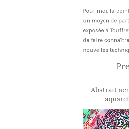
​Pour moi, la pei
un moyen de parta
exposée à Touffre
de faire connaîtr
nouvelles techni
Pre
Abstrait acr
aquare