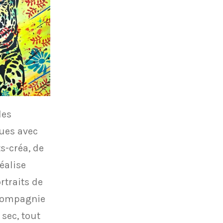
des
ques avec
s-créa, de
réalise
rtraits de
 compagnie
 sec, tout