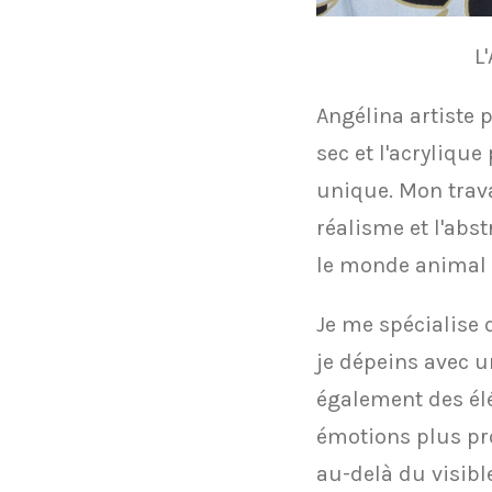
​
​Angélina artiste 
sec et l'acrylique
unique. Mon trava
réalisme et l'abs
le monde animal e
​Je me spécialise
je dépeins avec un
également des él
émotions plus pro
au-delà du visibl