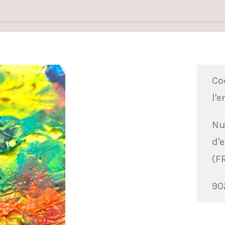
Co
l'e
Nu
d'
(F
90