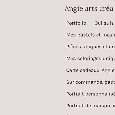
Passer
Angie arts créa
au
Portfolio
Qui suis-
contenu
principal
Mes pastels et mes 
Pièces uniques et ori
Mes coloriages uniqu
Carte cadeaux, Angie 
Sur commande, paste
Portrait personnalis
Portrait de maison 