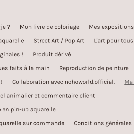
je ?
Mon livre de coloriage
Mes expositions
aquarelle
Street Art / Pop Art
L'art pour tous
ginales !
Produit dérivé
es faits à la main
Reproduction de peinture
!
Collaboration avec nohoworld.official.
Ma 
l animalier et commentaire client
é en pin-up aquarelle
aquarelle sur commande
Conditions générales 