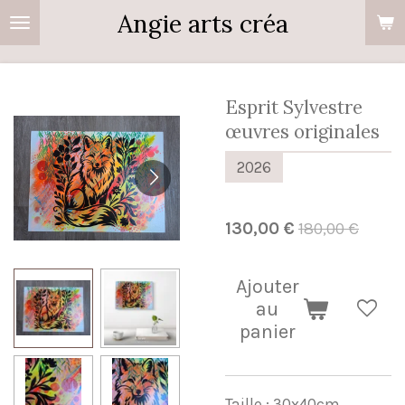
Angie arts créa
Passer
au
contenu
principal
Esprit Sylvestre
œuvres originales
2026
130,00 €
180,00 €
Ajouter
au
panier
Taille : 30x40cm