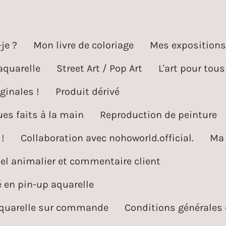
je ?
Mon livre de coloriage
Mes expositions
aquarelle
Street Art / Pop Art
L'art pour tous
ginales !
Produit dérivé
es faits à la main
Reproduction de peinture
!
Collaboration avec nohoworld.official.
Ma 
l animalier et commentaire client
é en pin-up aquarelle
aquarelle sur commande
Conditions générales 