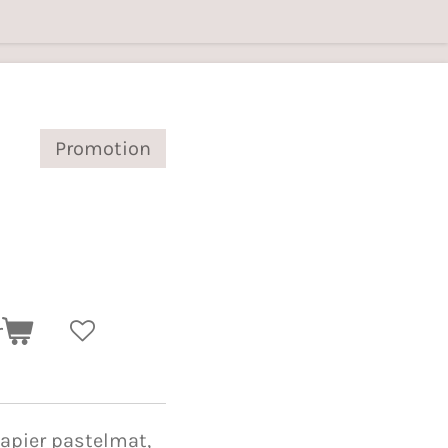
Promotion
r
papier pastelmat,