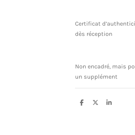
Certificat d’authentic
dès réception
Non encadré, mais pos
un supplément
P
P
P
a
a
a
r
r
r
t
t
t
a
a
a