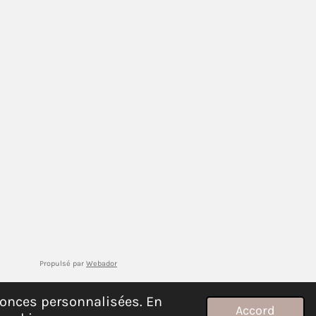
Propulsé par
Webador
nnonces personnalisées. En
Accord