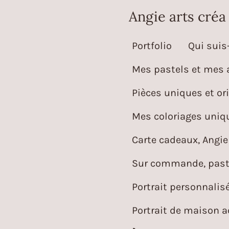
Passer
Angie arts créa
au
Portfolio
Qui suis-
contenu
principal
Mes pastels et mes 
Pièces uniques et ori
Mes coloriages uniqu
Carte cadeaux, Angie 
Sur commande, paste
Portrait personnalis
Portrait de maison 