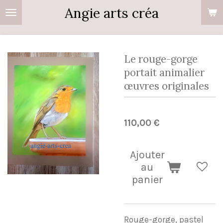
Angie arts créa
Passer
au
contenu
principal
Le rouge-gorge
portait animalier
œuvres originales
110,00 €
Ajouter
au
panier
Rouge-gorge, pastel