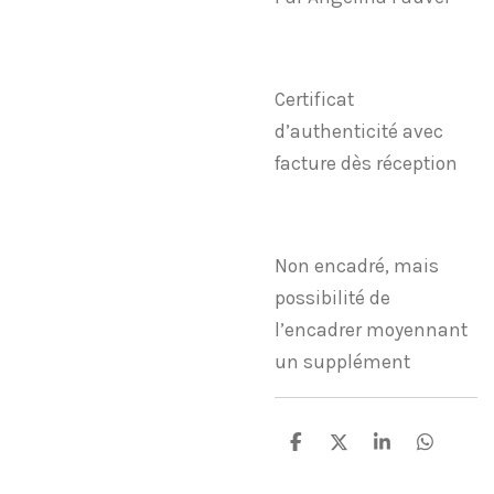
Certificat
d’authenticité avec
facture dès réception
Non encadré, mais
possibilité de
l’encadrer moyennant
un supplément
P
P
P
P
a
a
a
a
r
r
r
r