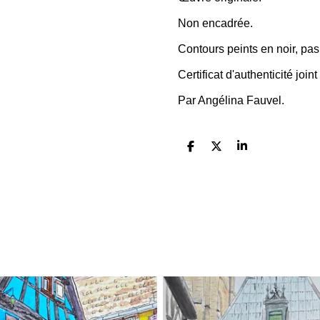
Non encadrée.
Contours peints en noir, pa
Certificat d'authenticité joint
Par Angélina Fauvel.
P
P
P
a
a
a
r
r
r
t
t
t
a
a
a
g
g
g
e
e
e
r
r
r