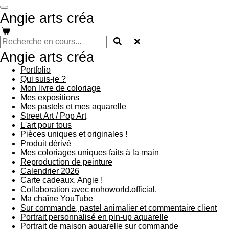
Passer
Angie arts créa
au
contenu
principal
Angie arts créa
Portfolio
Qui suis-je ?
Mon livre de coloriage
Mes expositions
Mes pastels et mes aquarelle
Street Art / Pop Art
L'art pour tous
Pièces uniques et originales !
Produit dérivé
Mes coloriages uniques faits à la main
Reproduction de peinture
Calendrier 2026
Carte cadeaux, Angie !
Collaboration avec nohoworld.official.
Ma chaîne YouTube
Sur commande, pastel animalier et commentaire client
Portrait personnalisé en pin-up aquarelle
Portrait de maison aquarelle sur commande