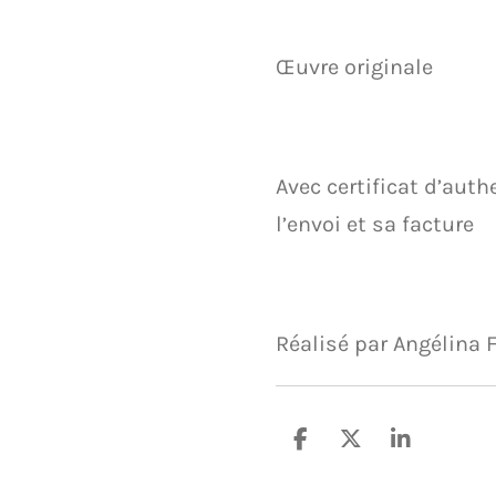
Œuvre originale
Avec certificat d’authe
l’envoi et sa facture
Réalisé par Angélina 
P
P
P
a
a
a
r
r
r