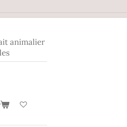
ait animalier
les
r