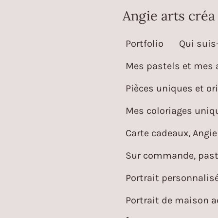
Passer
Angie arts créa
au
Portfolio
Qui suis-
contenu
principal
Mes pastels et mes 
Pièces uniques et ori
Mes coloriages uniqu
Carte cadeaux, Angie 
Sur commande, paste
Portrait personnalis
Portrait de maison 