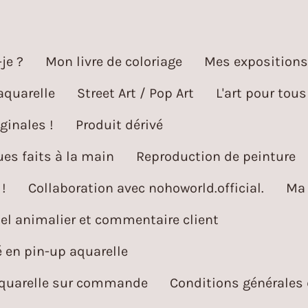
je ?
Mon livre de coloriage
Mes expositions
aquarelle
Street Art / Pop Art
L'art pour tous
ginales !
Produit dérivé
es faits à la main
Reproduction de peinture
!
Collaboration avec nohoworld.official.
Ma 
l animalier et commentaire client
é en pin-up aquarelle
aquarelle sur commande
Conditions générales 