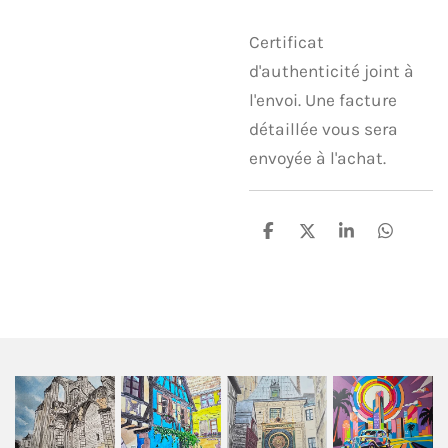
Certificat
d'authenticité joint à
l'envoi. Une facture
détaillée vous sera
envoyée à l'achat.
P
P
P
P
a
a
a
a
r
r
r
r
t
t
t
t
a
a
a
a
g
g
g
g
e
e
e
e
r
r
r
r