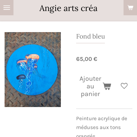
Angie arts créa
Passer
au
contenu
principal
Fond bleu
65,00 €
Ajouter
au
panier
Peinture acrylique de
méduses aux tons
orangés.