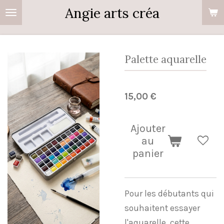
Angie arts créa
Passer
au
contenu
principal
Palette aquarelle
15,00 €
Ajouter
au
panier
Pour les débutants qui
souhaitent essayer
l'aquarelle, cette