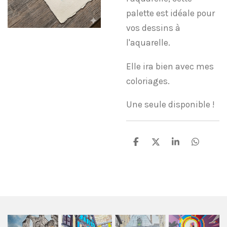
palette est idéale pour
vos dessins à
l'aquarelle.
Elle ira bien avec mes
coloriages.
Une seule disponible !
P
P
P
P
a
a
a
a
r
r
r
r
t
t
t
t
a
a
a
a
g
g
g
g
e
e
e
e
r
r
r
r