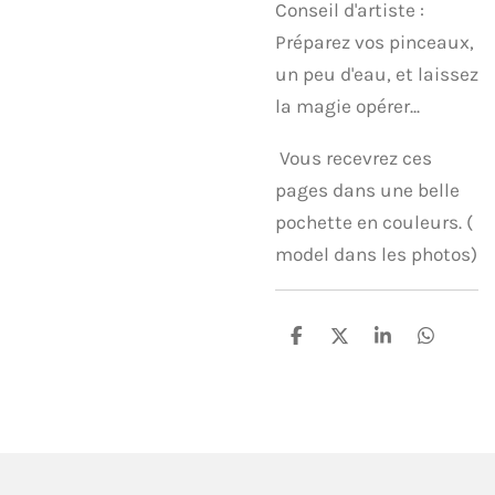
​Conseil d'artiste :
Préparez vos pinceaux,
un peu d'eau, et laissez
la magie opérer...
Vous recevrez ces
pages dans une belle
pochette en couleurs. (
model dans les photos)
P
P
P
P
a
a
a
a
r
r
r
r
t
t
t
t
a
a
a
a
g
g
g
g
e
e
e
e
r
r
r
r