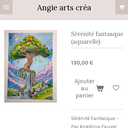
Angie arts créa
Passer
au
contenu
principal
Sérénité fantasque
(aquarelle)
130,00 €
Ajouter
au
panier
Sérénité Fantasque –
Par Angélina Fauvel