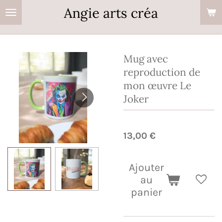
Angie arts créa
Passer
au
contenu
principal
Mug avec
reproduction de
mon œuvre Le
Joker
13,00 €
Ajouter
au
panier