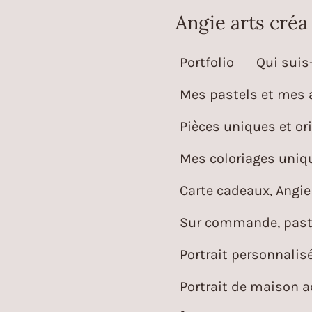
Passer
Angie arts créa
au
Portfolio
Qui suis-
contenu
principal
Mes pastels et mes 
Pièces uniques et ori
Mes coloriages uniqu
Carte cadeaux, Angie 
Sur commande, paste
Portrait personnalis
Portrait de maison 