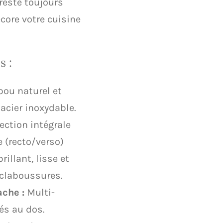
l reste toujours
core votre cuisine
s :
u naturel et
cier inoxydable.
ection intégrale
e (recto/verso)
illant, lisse et
éclaboussures.
che :
Multi-
és au dos.