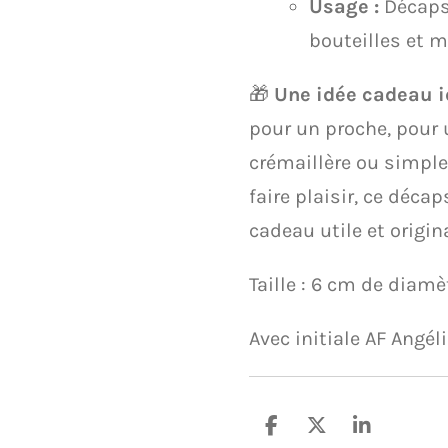
Usage :
Décaps
bouteilles et m
​🎁
Une idée cadeau i
pour un proche, pour
crémaillère ou simpl
faire plaisir, ce décap
cadeau utile et origin
Taille : 6 cm de diam
Avec initiale AF Angé
P
P
P