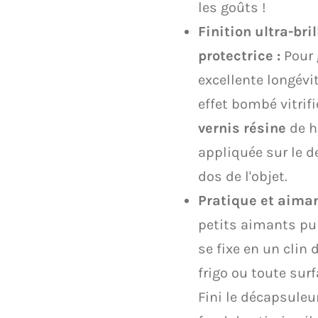
les goûts !
Finition ultra-bri
protectrice :
Pour 
excellente longévi
effet bombé vitrif
vernis résine
de h
appliquée sur le d
dos de l'objet.
Pratique et aiman
petits aimants pui
se fixe en un clin 
frigo ou toute sur
Fini le décapsuleu