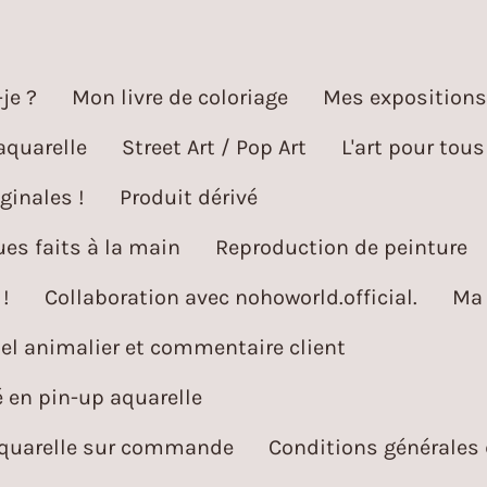
je ?
Mon livre de coloriage
Mes expositions
aquarelle
Street Art / Pop Art
L'art pour tous
ginales !
Produit dérivé
es faits à la main
Reproduction de peinture
!
Collaboration avec nohoworld.official.
Ma 
l animalier et commentaire client
é en pin-up aquarelle
aquarelle sur commande
Conditions générales 