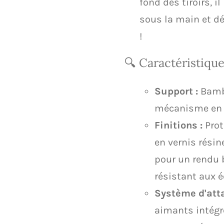
fond des tiroirs, i
sous la main et dé
!
​🔍 Caractéristique
Support :
Bambo
mécanisme en a
Finitions :
Prot
en vernis résin
pour un rendu br
résistant aux 
Système d'atta
aimants intégr