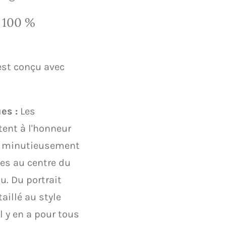
n 100 %
est conçu avec
es :
Les
ent à l'honneur
s minutieusement
es au centre du
. Du portrait
aillé au style
il y en a pour tous