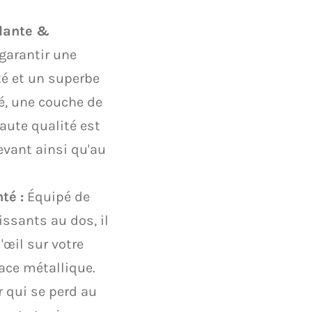
llante &
garantir une
té et un superbe
ié, une couche de
aute qualité est
evant ainsi qu'au
té :
Équipé de
ssants au dos, il
d'œil sur votre
face métallique.
r qui se perd au