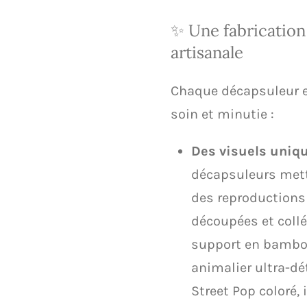
​✨ Une fabricatio
artisanale
​Chaque décapsuleur 
soin et minutie :
Des visuels uniqu
décapsuleurs mett
des reproduction
découpées et collé
support en bambou
animalier ultra-dét
Street Pop coloré, 