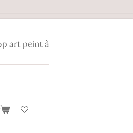
p art peint à
r