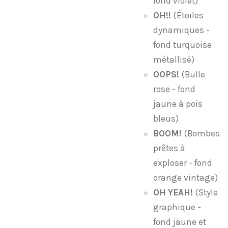
fond violet)
OH!!
(Étoiles
dynamiques -
fond turquoise
métallisé)
OOPS!
(Bulle
rose - fond
jaune à pois
bleus)
BOOM!
(Bombes
prêtes à
exploser - fond
orange vintage)
OH YEAH!
(Style
graphique -
fond jaune et