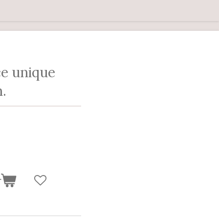
ce unique
n.
r