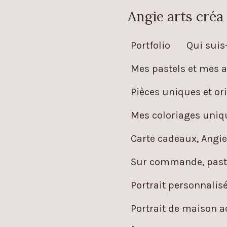
Passer
Angie arts créa
au
Portfolio
Qui suis-
contenu
principal
Mes pastels et mes a
Pièces uniques et ori
Mes coloriages uniqu
Carte cadeaux, Angie
Sur commande, paste
Portrait personnalis
Portrait de maison 