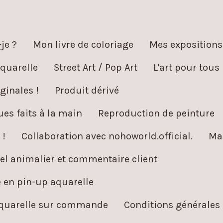
je ?
Mon livre de coloriage
Mes expositions
quarelle
Street Art / Pop Art
L'art pour tous
ginales !
Produit dérivé
es faits à la main
Reproduction de peinture
 !
Collaboration avec nohoworld.official.
Ma
l animalier et commentaire client
é en pin-up aquarelle
aquarelle sur commande
Conditions générales 