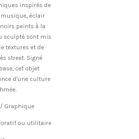
phiques inspirés de
 musique, éclair
noirs peints à la
su sculpté sont mis
e textures et de
ès street. Signé
base, cet objet
sence d'une culture
thmée.
op / Graphique
coratif ou utilitaire