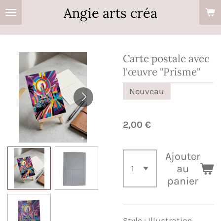
Angie arts créa
Passer
au
contenu
principal
Carte postale avec
l'œuvre "Prisme"
Nouveau
2,00 €
Ajouter
au
panier
Style : Illustration