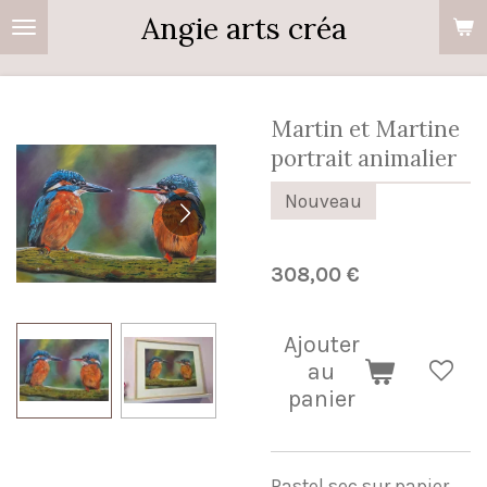
Angie arts créa
Passer
au
contenu
principal
Martin et Martine
portrait animalier
Nouveau
308,00 €
Ajouter
au
panier
Pastel sec sur papier