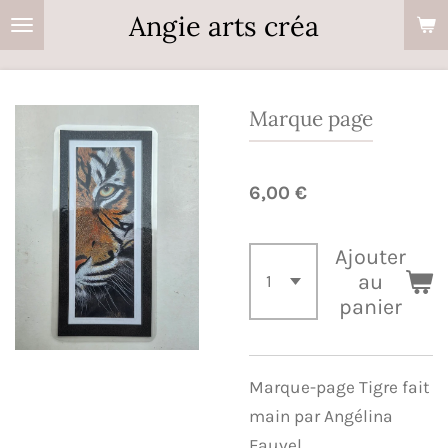
Angie arts créa
Passer
au
contenu
principal
Marque page
6,00 €
Ajouter
au
panier
Marque-page Tigre fait
main par Angélina
Fauvel