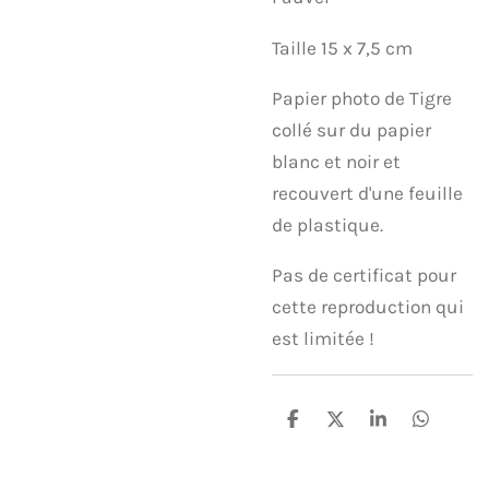
Taille 15 x 7,5 cm
Papier photo de Tigre
collé sur du papier
blanc et noir et
recouvert d'une feuille
de plastique.
Pas de certificat pour
cette reproduction qui
est limitée !
P
P
P
P
a
a
a
a
r
r
r
r
t
t
t
t