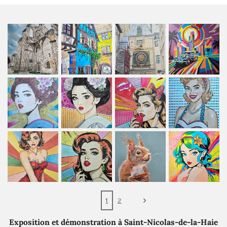
g
g
g
g
e
e
e
e
r
r
r
r
1
2
Exposition et démonstration à Saint-Nicolas-de-la-Haie