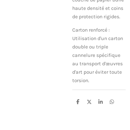
haute densité et coins
de protection rigides.
​Carton renforcé :
Utilisation d'un carton
double ou triple
cannelure spécifique
au transport d'œuvres
d'art pour éviter toute
torsion.
P
P
P
P
a
a
a
a
r
r
r
r
t
t
t
t
a
a
a
a