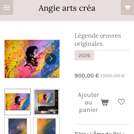
Angie arts créa
Passer
au
contenu
principal
Légende œuvres
originales
2026
900,00 €
1 000,00 €
Ajouter
au
panier
Titre : L'Âme du Roi –