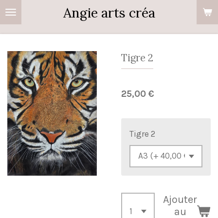
Angie arts créa
Passer
au
contenu
principal
Tigre 2
25,00 €
Tigre 2
Ajouter
au