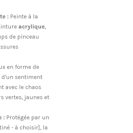
te :
Peinte à la
einture
acrylique
,
oups de pinceau
ussures
ux en forme de
 d'un sentiment
nt avec le chaos
s vertes, jaunes et
 :
Protégée par un
iné - à choisir], la