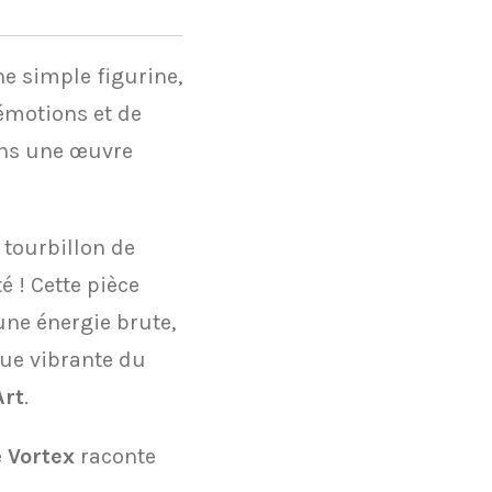
ne simple figurine,
'émotions et de
ans une œuvre
 tourbillon de
é ! Cette pièce
'une énergie brute,
que vibrante du
Art
.
e
Vortex
raconte