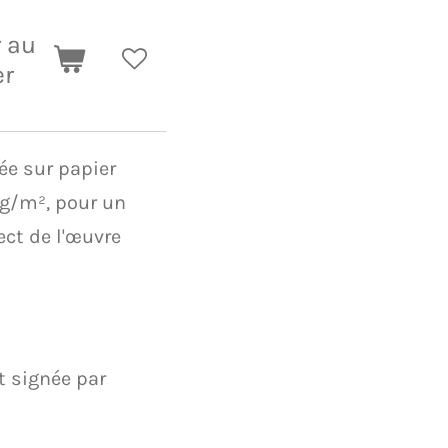
r au
er
e sur papier
g/m², pour un
ect de l'œuvre
t signée par