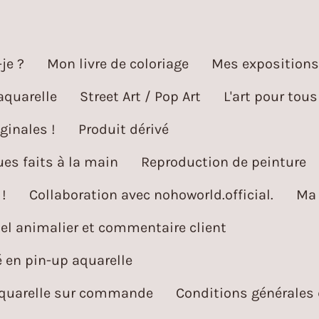
je ?
Mon livre de coloriage
Mes expositions
aquarelle
Street Art / Pop Art
L'art pour tous
ginales !
Produit dérivé
es faits à la main
Reproduction de peinture
!
Collaboration avec nohoworld.official.
Ma 
l animalier et commentaire client
é en pin-up aquarelle
aquarelle sur commande
Conditions générales 