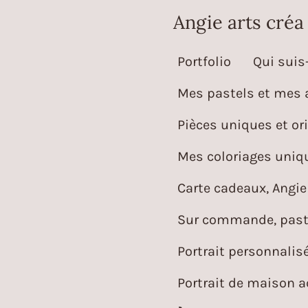
Passer
Angie arts créa
au
Portfolio
Qui suis-
contenu
principal
Mes pastels et mes 
Pièces uniques et ori
Mes coloriages uniqu
Carte cadeaux, Angie 
Sur commande, paste
Portrait personnalis
Portrait de maison 