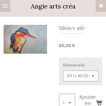
Angie arts créa
Passer
au
contenu
principal
Silence ailé
25,00 €
Silence ailé
Ajouter
au