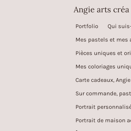
Passer
Angie arts créa
au
Portfolio
Qui suis-
contenu
principal
Mes pastels et mes 
Pièces uniques et ori
Mes coloriages uniqu
Carte cadeaux, Angie 
Sur commande, paste
Portrait personnalis
Portrait de maison 