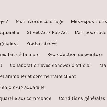
je ?
Mon livre de coloriage
Mes expositions
aquarelle
Street Art / Pop Art
L'art pour tous
ginales !
Produit dérivé
es faits à la main
Reproduction de peinture
!
Collaboration avec nohoworld.official.
Ma 
l animalier et commentaire client
é en pin-up aquarelle
aquarelle sur commande
Conditions générales 