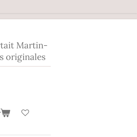
rtait Martin-
 originales
r