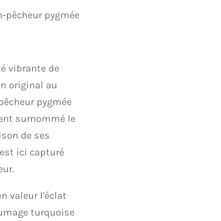
in-pêcheur pygmée
té vibrante de
in original au
n-pêcheur pygmée
uvent surnommé le
aison de ses
est ici capturé
eur.
en valeur l'éclat
lumage turquoise