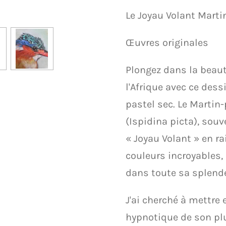
Le Joyau Volant Mart
Œuvres originales
​Plongez dans la beau
l'Afrique avec ce dess
pastel sec. Le Marti
(Ispidina picta), so
« Joyau Volant » en r
couleurs incroyables, 
dans toute sa splend
​J'ai cherché à mettre 
hypnotique de son p