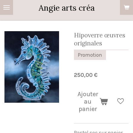
Angie arts créa
Passer
au
contenu
principal
Hipoverre œuvres
originales
Promotion
250,00 €
Ajouter
au
panier
Pastel sec sur papier