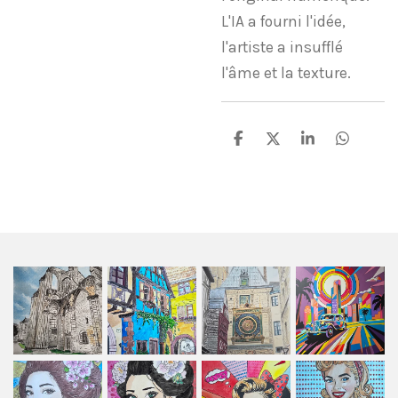
L'IA a fourni l'idée,
l'artiste a insufflé
l'âme et la texture.
P
P
P
P
a
a
a
a
r
r
r
r
t
t
t
t
a
a
a
a
g
g
g
g
e
e
e
e
r
r
r
r