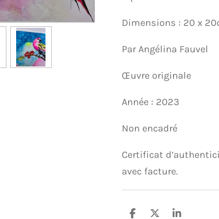
Dimensions : 20 x 2
Par Angélina Fauvel
Œuvre originale
Année : 2023
Non encadré
Certificat d’authentici
avec facture.
P
P
P