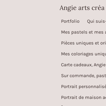
Passer
Angie arts créa
au
Portfolio
Qui suis-
contenu
principal
Mes pastels et mes 
Pièces uniques et ori
Mes coloriages uniqu
Carte cadeaux, Angie 
Sur commande, paste
Portrait personnalis
Portrait de maison 