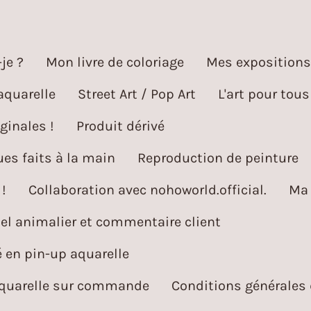
je ?
Mon livre de coloriage
Mes expositions
aquarelle
Street Art / Pop Art
L'art pour tous
ginales !
Produit dérivé
es faits à la main
Reproduction de peinture
!
Collaboration avec nohoworld.official.
Ma 
l animalier et commentaire client
é en pin-up aquarelle
aquarelle sur commande
Conditions générales 