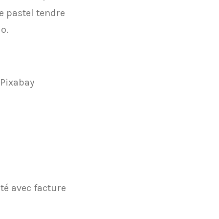
e pastel tendre
o.
 Pixabay
ité avec facture