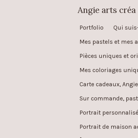
Passer
Angie arts créa
au
Portfolio
Qui suis-
contenu
principal
Mes pastels et mes a
Pièces uniques et ori
Mes coloriages uniqu
Carte cadeaux, Angie
Sur commande, paste
Portrait personnalis
Portrait de maison 