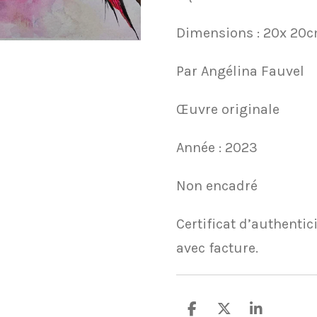
Dimensions : 20x 20
Par Angélina Fauvel
Œuvre originale
Année : 2023
Non encadré
Certificat d’authentici
avec facture.
P
P
P