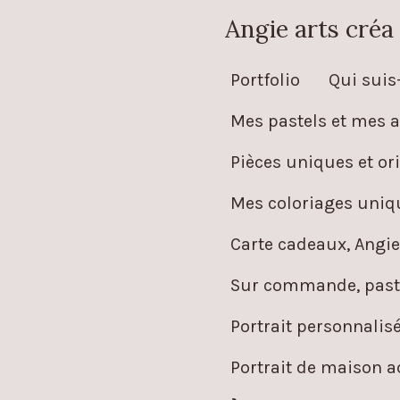
Passer
Angie arts créa
au
Portfolio
Qui suis-
contenu
principal
Mes pastels et mes a
Pièces uniques et ori
Mes coloriages uniqu
Carte cadeaux, Angie
Sur commande, paste
Portrait personnalis
Portrait de maison 