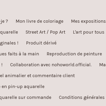
je ?
Mon livre de coloriage
Mes expositions
quarelle
Street Art / Pop Art
L'art pour tous
ginales !
Produit dérivé
es faits à la main
Reproduction de peinture
 !
Collaboration avec nohoworld.official.
Ma
l animalier et commentaire client
é en pin-up aquarelle
aquarelle sur commande
Conditions générales 