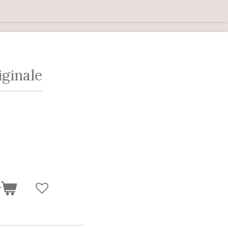
ginale
r