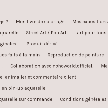
je ?
Mon livre de coloriage
Mes expositions
quarelle
Street Art / Pop Art
L'art pour tous
ginales !
Produit dérivé
es faits à la main
Reproduction de peinture
 !
Collaboration avec nohoworld.official.
Ma
l animalier et commentaire client
é en pin-up aquarelle
aquarelle sur commande
Conditions générales 