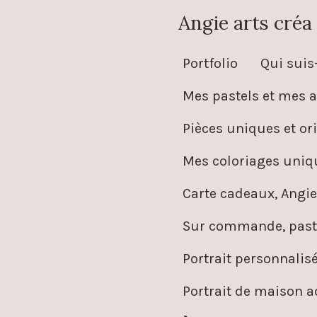
Passer
Angie arts créa
au
Portfolio
Qui suis-
contenu
principal
Mes pastels et mes a
Pièces uniques et ori
Mes coloriages uniqu
Carte cadeaux, Angie
Sur commande, paste
Portrait personnalis
Portrait de maison 