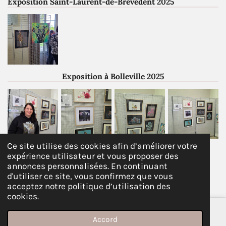
Exposition Saint-Laurent-de-Brèvedent 2025
Exposition à Bolleville 2025
Ce site utilise des cookies afin d’améliorer votre
expérience utilisateur et vous proposer des
© 2021 - 2026 Angie arts créa
annonces personnalisées. En continuant
d'utiliser ce site, vous confirmez que vous
Propulsé par
Webador
acceptez notre politique d’utilisation des
cookies.
Accord
E-mail
YouTube