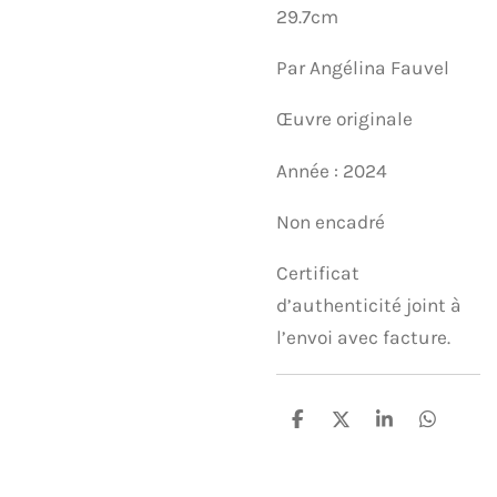
29.7cm
Par Angélina Fauvel
Œuvre originale
Année : 2024
Non encadré
Certificat
d’authenticité joint à
l’envoi avec facture.
P
P
P
P
a
a
a
a
r
r
r
r
t
t
t
t