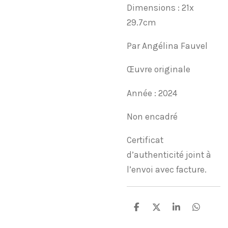
Dimensions : 21x
29.7cm
Par Angélina Fauvel
Œuvre originale
Année : 2024
Non encadré
Certificat
d’authenticité joint à
l’envoi avec facture.
P
P
P
P
a
a
a
a