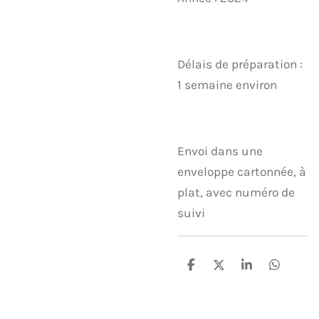
Délais de préparation :
1 semaine environ
Envoi dans une
enveloppe cartonnée, à
plat, avec numéro de
suivi
P
P
P
P
a
a
a
a
r
r
r
r
t
t
t
t