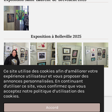
Exposition à Bolleville 2025
Ce site utilise des cookies afin d’améliorer votre
expérience utilisateur et vous proposer des
© 2021 - 2026 Angie arts créa
annonces personnalisées. En continuant
d'utiliser ce site, vous confirmez que vous
Propulsé par
Webador
acceptez notre politique d’utilisation des
cookies.
Accord
E-mail
YouTube