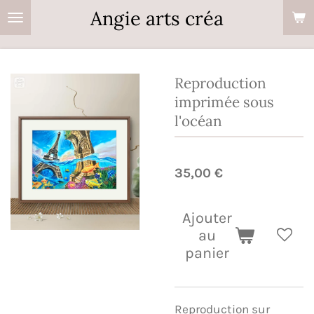
Angie arts créa
Passer
au
contenu
principal
Reproduction
imprimée sous
l'océan
35,00 €
Ajouter
au
panier
Reproduction sur