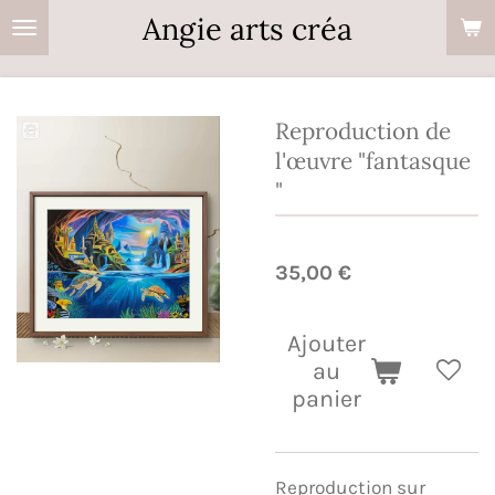
Angie arts créa
Passer
au
contenu
principal
Reproduction de
l'œuvre "fantasque
"
35,00 €
Ajouter
au
panier
Reproduction sur