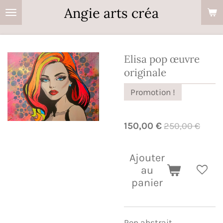
Angie arts créa
Passer
au
contenu
principal
Elisa pop œuvre
originale
Promotion !
150,00 €
250,00 €
Ajouter
au
panier
Pop abstrait