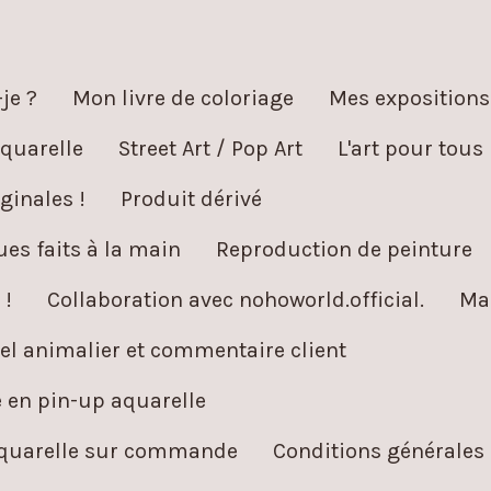
je ?
Mon livre de coloriage
Mes expositions
quarelle
Street Art / Pop Art
L'art pour tous
ginales !
Produit dérivé
es faits à la main
Reproduction de peinture
 !
Collaboration avec nohoworld.official.
Ma
l animalier et commentaire client
é en pin-up aquarelle
aquarelle sur commande
Conditions générales 