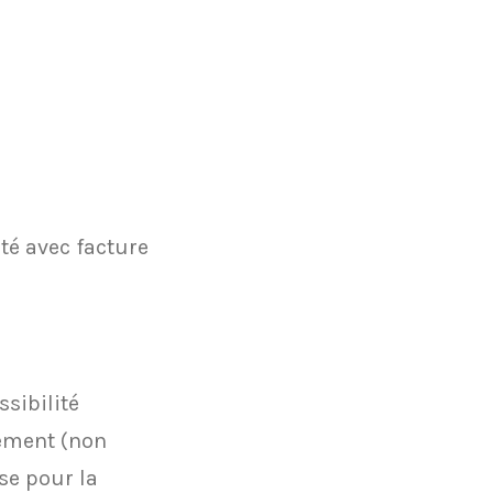
ité avec facture
sibilité
ément (non
se pour la