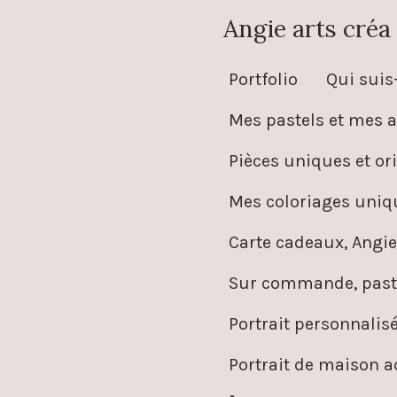
Passer
Angie arts créa
au
Portfolio
Qui suis-
contenu
principal
Mes pastels et mes a
Pièces uniques et ori
Mes coloriages uniqu
Carte cadeaux, Angie
Sur commande, paste
Portrait personnalis
Portrait de maison 