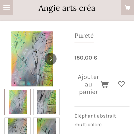
Angie arts créa
Passer
au
contenu
principal
Pureté
150,00 €
Ajouter
au
panier
Éléphant abstrait
multicolore