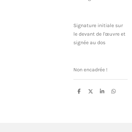
Signature initiale sur
le devant de l'œuvre et
signée au dos
Non encadrée !
P
P
P
P
a
a
a
a
r
r
r
r
t
t
t
t
a
a
a
a
g
g
g
g
e
e
e
e
r
r
r
r