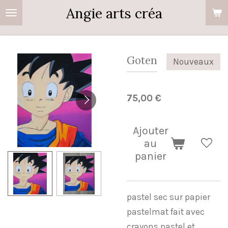
Angie arts créa
Passer
au
contenu
principal
Goten
Nouveaux
75,00 €
Ajouter
au
panier
pastel sec sur papier
pastelmat fait avec
crayons pastel et